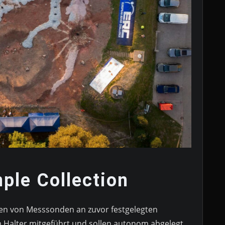
mple Collection
len von Messsonden an zuvor festgelegten
 Halter mitgeführt und sollen autonom abgelegt