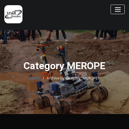
Skip
to
content
Category MEROPE
Home
Archive by category "MEROPE"